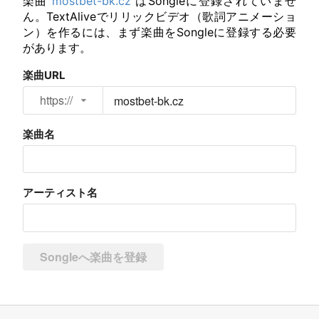
楽曲
mostbet-bk.cz
はSongleに登録されていませ
ん。TextAliveでリリックビデオ（歌詞アニメーショ
ン）を作るには、まず楽曲をSongleに登録する必要
があります。
楽曲URL
https://
楽曲名
アーティスト名
Songleへ楽曲を登録