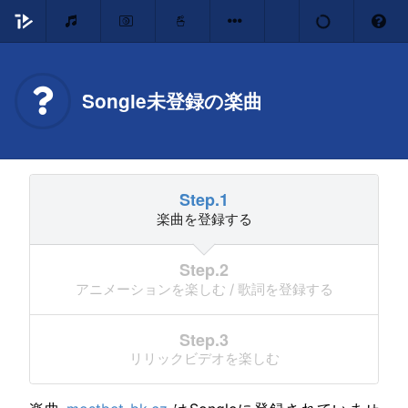
Songle未登録の楽曲
Step.1
楽曲を登録する
Step.2
アニメーションを楽しむ / 歌詞を登録する
Step.3
リリックビデオを楽しむ