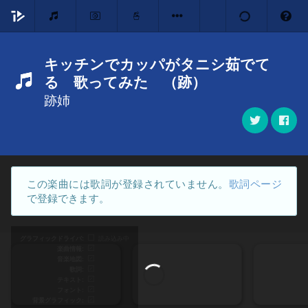
キッチンでカッパがタニシ茹でて
る 歌ってみた （跡）
跡姉
この楽曲には歌詞が登録されていません。
歌詞ページ
で登録できます。
グラフィックドライバ
読み込み中
楽曲情報
音楽地図
歌詞
テキスト
フォント
背景グラフィック