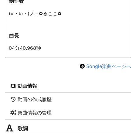
制作者
(=・ω・)ノ.+✿るここ✿
曲長
04分40.968秒
Songle楽曲ページへ
動画情報
動画の作成履歴
楽曲情報の管理
歌詞