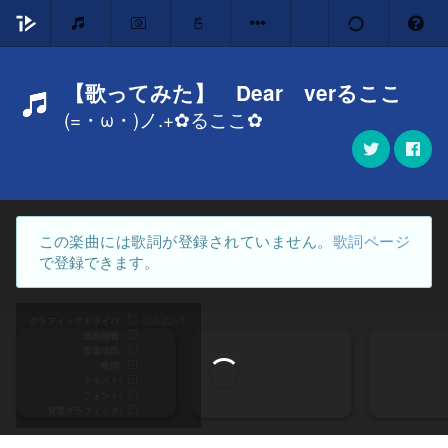
【歌ってみた】 Dear verるここ
(=・ω・)ノ.+✿るここ✿
この楽曲には歌詞が登録されていません。
歌詞ページ
で登録できます。
グラフィックドライバ
読み込み中
楽曲情報
音楽地図
歌詞
テキスト
フォント
背景グラフィック