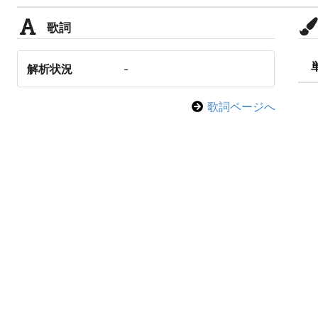
歌詞
解析状況
-
歌詞ページへ