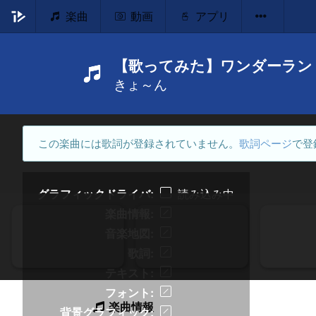
楽曲
動画
アプリ
【歌ってみた】ワンダーラン
きょ～ん
この楽曲には歌詞が登録されていません。
歌詞ページ
で登
グラフィックドライバ
読み込み中
楽曲情報
音楽地図
歌詞
テキスト
フォント
楽曲情報
背景グラフィック