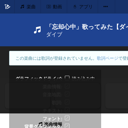
楽曲
動画
アプリ
「忘却心中」歌ってみた【ダ
ダイブ
この楽曲には歌詞が登録されていません。
歌詞ページ
で登
グラフィックドライバ
読み込み中
楽曲情報
音楽地図
歌詞
テキスト
フォント
楽曲情報
背景グラフィック