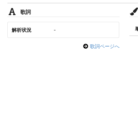
歌詞
解析状況
-
歌詞ページへ