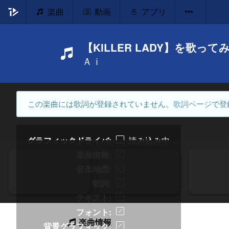
楽曲
動画
アプリ
【KiLLER LADY】を歌って
Ａｉ
この楽曲には歌詞が登録されていません。
歌詞ページ
で登
グラフィックドライバ
読み込み中
楽曲情報
音楽地図
歌詞
テキスト
フォント
楽曲情報
背景グラフィック