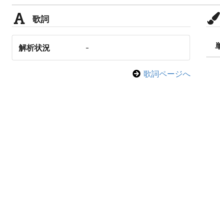
歌詞
解析状況
-
歌詞ページへ