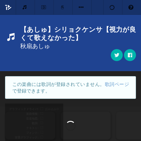
【あしゅ】シリョクケンサ【視力が良
くて歌えなかった】
秋扇あしゅ
この楽曲には歌詞が登録されていません。
歌詞ページ
で登録できます。
グラフィックドライバ
読み込み中
楽曲情報
音楽地図
歌詞
テキスト
フォント
背景グラフィック