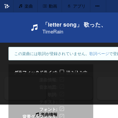
楽曲
動画
アプリ
「letter song」 歌った、
TimeRain
この楽曲には歌詞が登録されていません。
歌詞ページ
で登
グラフィックドライバ
読み込み中
楽曲情報
音楽地図
歌詞
テキスト
フォント
楽曲情報
背景グラフィック