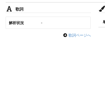
歌詞
解析状況
-
歌詞ページへ