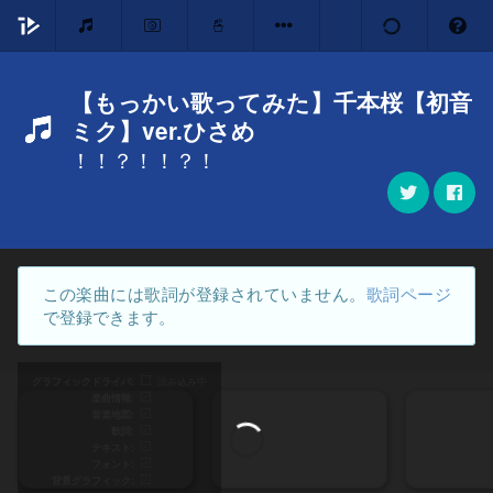
【もっかい歌ってみた】千本桜【初音
ミク】ver.ひさめ
！！？！！？！
この楽曲には歌詞が登録されていません。
歌詞ページ
で登録できます。
グラフィックドライバ
読み込み中
楽曲情報
音楽地図
歌詞
テキスト
フォント
背景グラフィック