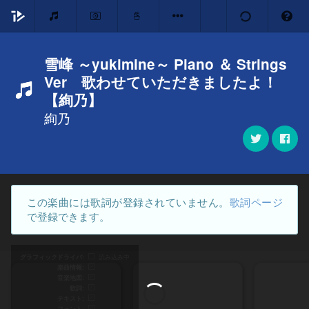
雪峰 ～yukimine～ Piano ＆ Strings
Ver 歌わせていただきましたよ！
【絢乃】
絢乃
この楽曲には歌詞が登録されていません。
歌詞ページ
で登録できます。
グラフィックドライバ
読み込み中
楽曲情報
音楽地図
歌詞
テキスト
フォント