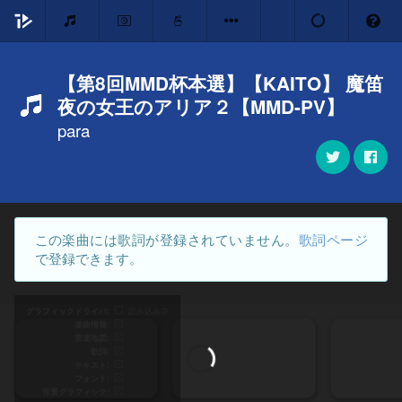
【第8回MMD杯本選】【KAITO】 魔笛
夜の女王のアリア２【MMD-PV】
para
この楽曲には歌詞が登録されていません。
歌詞ページ
で登録できます。
グラフィックドライバ
読み込み中
楽曲情報
音楽地図
歌詞
テキスト
フォント
背景グラフィック