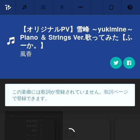
【オリジナルPV】雪峰 ～yukimine～
Piano ＆ Strings Ver.歌ってみた【ふ
ーか。】
風香
この楽曲には歌詞が登録されていません。
歌詞ページ
で登録できます。
グラフィックドライバ
読み込み中
楽曲情報
音楽地図
歌詞
テキスト
フォント