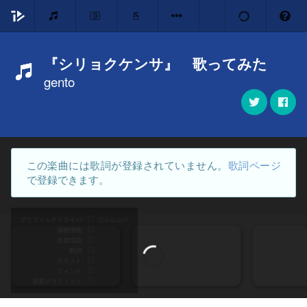
『シリョクケンサ』 歌ってみた
gento
この楽曲には歌詞が登録されていません。
歌詞ページ
で登録できます。
グラフィックドライバ
読み込み中
楽曲情報
音楽地図
歌詞
テキスト
フォント
背景グラフィック