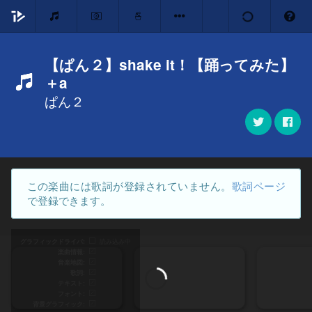
【ぱん２】shake it！【踊ってみた】
＋a
ぱん２
この楽曲には歌詞が登録されていません。
歌詞ページ
で登録できます。
グラフィックドライバ
読み込み中
楽曲情報
音楽地図
歌詞
テキスト
フォント
背景グラフィック