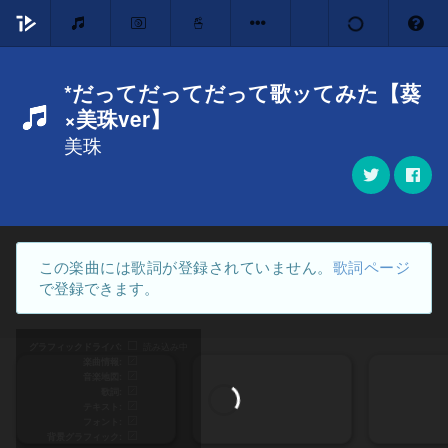
*だってだってだって歌ッてみた【葵
×美珠ver】
美珠
この楽曲には歌詞が登録されていません。
歌詞ページ
で登録できます。
グラフィックドライバ
読み込み中
楽曲情報
音楽地図
歌詞
テキスト
フォント
背景グラフィック