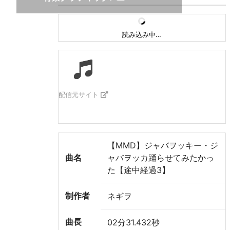
読み込み中…
配信元サイト
【MMD】ジャバヲッキー・ジ
曲名
ャバヲッカ踊らせてみたかっ
た【途中経過3】
制作者
ネギヲ
曲長
02分31.432秒