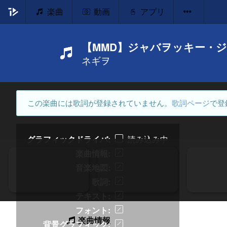
楽曲
動画
アプリ
【MMD】ジャバヲッキー・
ネギヲ
この楽曲には歌詞が登録されていません。
歌詞ページ
で登
グラフィックドライバ
読み込み中
楽曲情報
音楽地図
歌詞
テキスト
フォント
楽曲情報
背景グラフィック