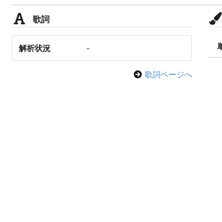
歌詞
解析状況
-
歌詞ページへ