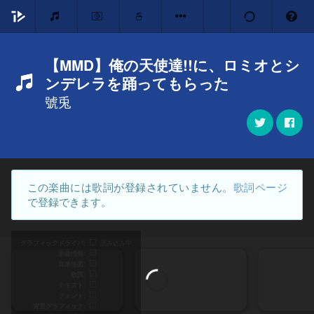
【MMD】俺の天使達!!に、ロミオとシ
ンデレラを踊ってもらった
號兎
この楽曲には歌詞が登録されていません。
歌詞ページ
で登録できます。
グラフィックドライバ
読み込み中
楽曲情報
音楽地図
歌詞
テキスト
フォント
背景グラフィック