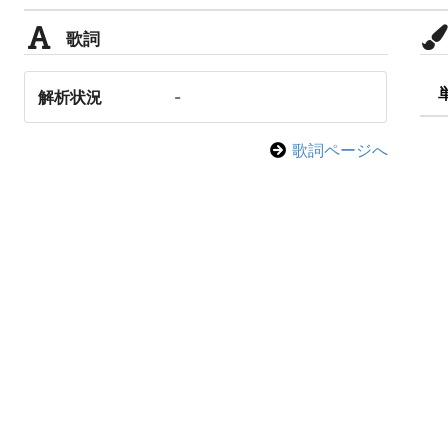
歌詞
解析状況
-
歌詞ページへ