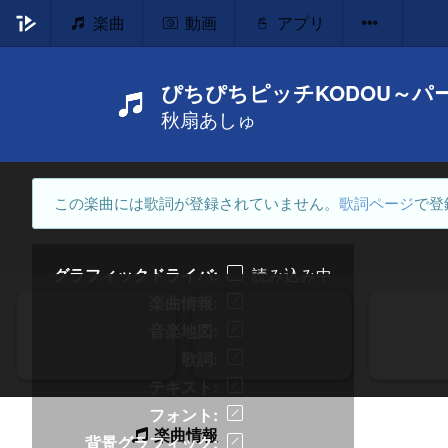
楽曲
動画
アプリ
ぴちぴちピッチKODOU～パ
秋扇あしゅ
この楽曲には歌詞が登録されていません。
歌詞ページ
で登
グラフィックドライバ
読み込み中
楽曲情報
音楽地図
歌詞
テキスト
フォント
楽曲情報
背景グラフィック