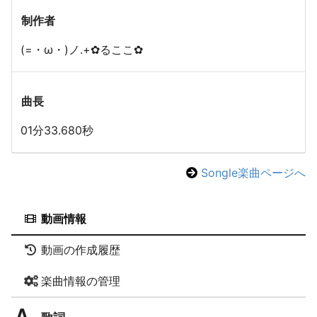
制作者
(=・ω・)ノ.+✿るここ✿
曲長
01分33.680秒
Songle楽曲ページへ
動画情報
動画の作成履歴
楽曲情報の管理
歌詞