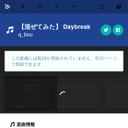
【混ぜてみた】 Daybreak
q_bou
この楽曲には歌詞が登録されていません。
歌詞ページ
で登録できます。
グラフィックドライバ
読み込み中
楽曲情報
音楽地図
歌詞
テキスト
フォント
背景グラフィック
楽曲情報