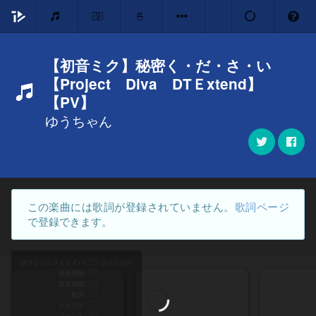
【初音ミク】秘密く・だ・さ・い
【Project Diva DTＥxtend】
【PV】
ゆうちゃん
この楽曲には歌詞が登録されていません。
歌詞ページ
で登録できます。
グラフィックドライバ
読み込み中
楽曲情報
音楽地図
歌詞
テキスト
フォント