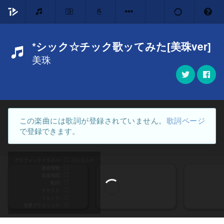
*シック☆チック歌ッてみた[美珠ver]
美珠
この楽曲には歌詞が登録されていません。
歌詞ページ
で登録できます。
グラフィックドライバ
読み込み中
楽曲情報
音楽地図
歌詞
テキスト
フォント
背景グラフィック