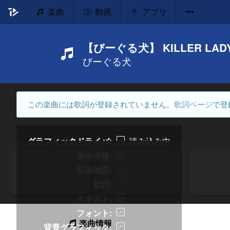
楽曲
動画
アプリ
【びーぐる犬】 KILLER LA
びーぐる犬
この楽曲には歌詞が登録されていません。
歌詞ページ
で登
グラフィックドライバ
読み込み中
楽曲情報
音楽地図
歌詞
テキスト
フォント
楽曲情報
背景グラフィック