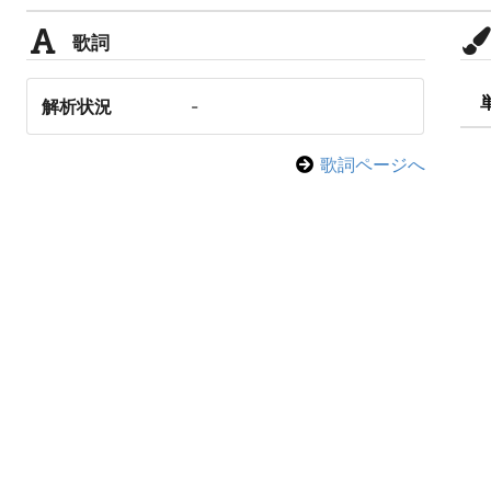
歌詞
解析状況
-
歌詞ページへ