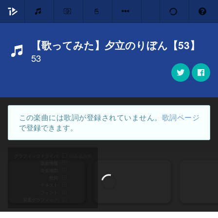
【歌ってみた】夕立のりぼん【53】
53
この楽曲には歌詞が登録されていません。
歌詞ページ
で登録できます。
グラフィックドライバ
読み込み中
楽曲情報
音楽地図
歌詞
テキスト
フォント
背景グラフィック