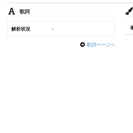
歌詞
解析状況
-
歌詞ページへ