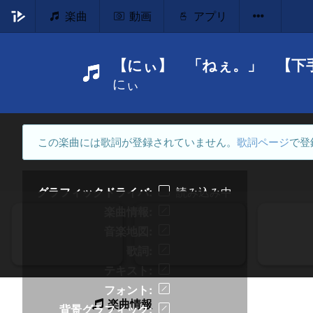
楽曲
動画
アプリ
【にぃ】 「ねぇ。」 【
にぃ
この楽曲には歌詞が登録されていません。
歌詞ページ
で登
グラフィックドライバ
読み込み中
楽曲情報
音楽地図
歌詞
テキスト
フォント
楽曲情報
背景グラフィック