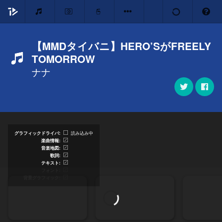
【MMDタイバニ】HERO’SがFREELY
TOMORROW
ナナ
グラフィックドライバ
読み込み中
楽曲情報
音楽地図
歌詞
テキスト
フォント
背景グラフィック