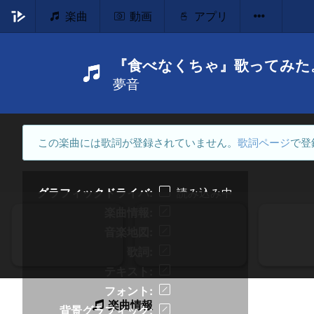
楽曲
動画
アプリ
『食べなくちゃ』歌ってみた
夢音
この楽曲には歌詞が登録されていません。
歌詞ページ
で登
グラフィックドライバ
読み込み中
楽曲情報
音楽地図
歌詞
テキスト
フォント
楽曲情報
背景グラフィック