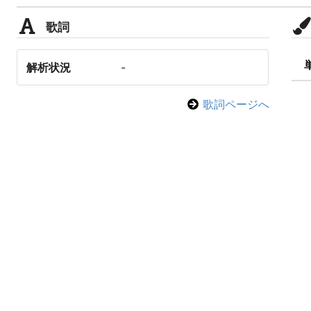
歌詞
解析状況
-
歌詞ページへ