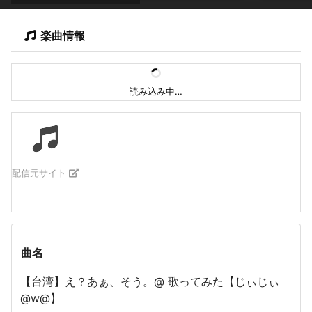
楽曲情報
読み込み中…
配信元サイト
曲名
【台湾】え？あぁ、そう。@ 歌ってみた【じぃじぃ
@w@】