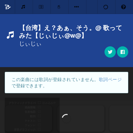
【台湾】え？あぁ、そう。@ 歌って
みた【じぃじぃ@w@】
じぃじぃ
この楽曲には歌詞が登録されていません。
歌詞ページ
で登録できます。
グラフィックドライバ
読み込み中
楽曲情報
音楽地図
歌詞
テキスト
フォント
背景グラフィック