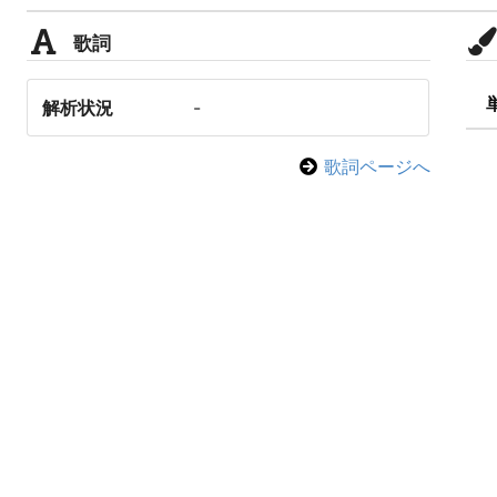
歌詞
解析状況
-
歌詞ページへ