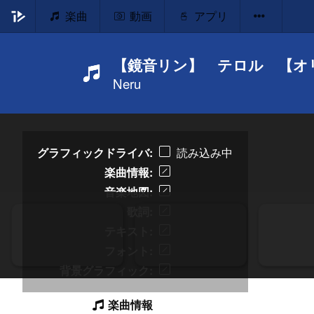
楽曲
動画
アプリ
【鏡音リン】 テロル 【オ
Neru
グラフィックドライバ
読み込み中
楽曲情報
音楽地図
歌詞
テキスト
フォント
背景グラフィック
楽曲情報