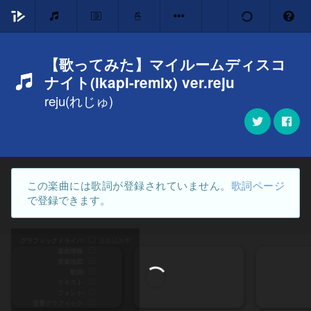
【歌ってみた】マイルームディスコ
ナイト(ikapi-remix) ver.reju
reju(れじゅ)
この楽曲には歌詞が登録されていません。
歌詞ページ
で登録できます。
グラフィックドライバ
読み込み中
楽曲情報
音楽地図
歌詞
テキスト
フォント
背景グラフィック