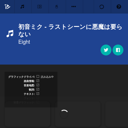
初音ミク - ラストシーンに悪魔は要ら
ない
Eight
グラフィックドライバ
読み込み中
楽曲情報
音楽地図
歌詞
テキスト
フォント
背景グラフィック