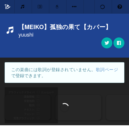
【MEIKO】孤独の果て【カバー】
yuushi
この楽曲には歌詞が登録されていません。
歌詞ページ
で登録できます。
グラフィックドライバ
読み込み中
楽曲情報
音楽地図
歌詞
テキスト
フォント
背景グラフィック