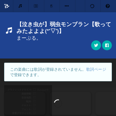
【泣き虫が】弱虫モンブラン【歌って
みたよよよ(*'▽')】
まーぶる。
この楽曲には歌詞が登録されていません。
歌詞ページ
で登録できます。
グラフィックドライバ
読み込み中
楽曲情報
音楽地図
歌詞
テキスト
フォント
背景グラフィック