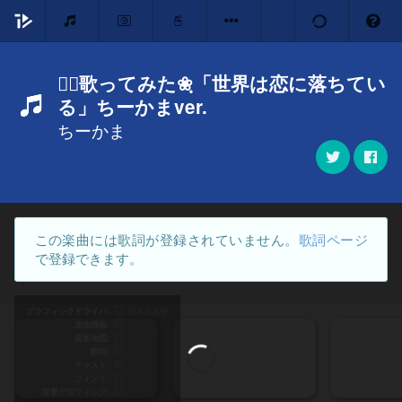
❀ฺ歌ってみた❀ฺ「世界は恋に落ちてい
る」ちーかまver.
ちーかま
この楽曲には歌詞が登録されていません。
歌詞ページ
で登録できます。
グラフィックドライバ
読み込み中
楽曲情報
音楽地図
歌詞
テキスト
フォント
背景グラフィック