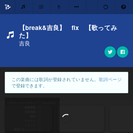
【break&吉良】 fix 【歌ってみ
た】
吉良
この楽曲には歌詞が登録されていません。
歌詞ページ
で登録できます。
グラフィックドライバ
読み込み中
楽曲情報
音楽地図
歌詞
テキスト
フォント
背景グラフィック