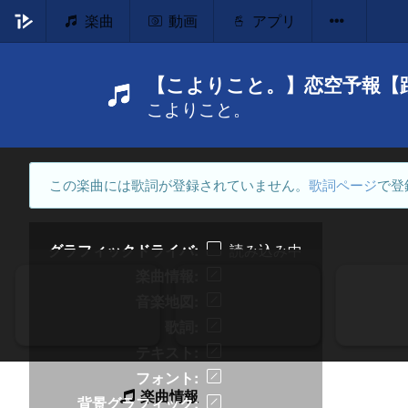
楽曲
動画
アプリ
【こよりこと。】恋空予報【
こよりこと。
この楽曲には歌詞が登録されていません。
歌詞ページ
で登
グラフィックドライバ
読み込み中
楽曲情報
音楽地図
歌詞
テキスト
フォント
楽曲情報
背景グラフィック