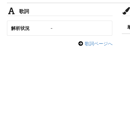
歌詞
解析状況
-
歌詞ページへ