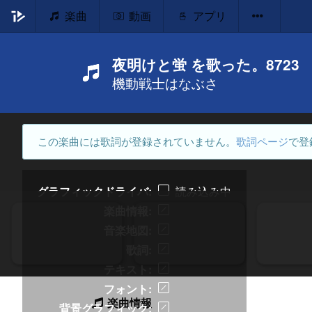
楽曲
動画
アプリ
夜明けと蛍 を歌った。8723
機動戦士はなぶさ
この楽曲には歌詞が登録されていません。
歌詞ページ
で登
グラフィックドライバ
読み込み中
楽曲情報
音楽地図
歌詞
テキスト
フォント
楽曲情報
背景グラフィック