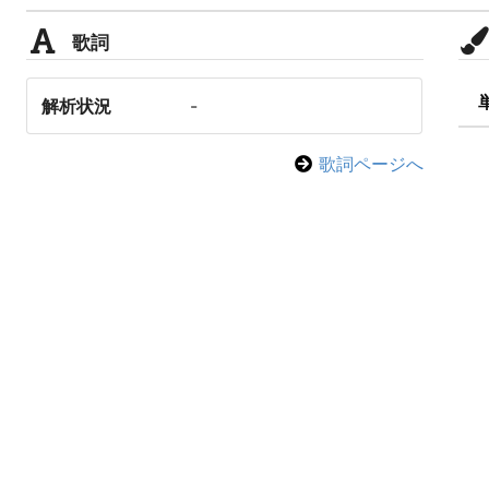
歌詞
解析状況
-
歌詞ページへ