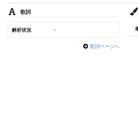
歌詞
解析状況
-
歌詞ページへ