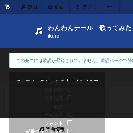
楽曲
動画
アプリ
わんわんテール 歌ってみた
ikure
この楽曲には歌詞が登録されていません。
歌詞ページ
で登
グラフィックドライバ
読み込み中
楽曲情報
音楽地図
歌詞
テキスト
フォント
楽曲情報
背景グラフィック