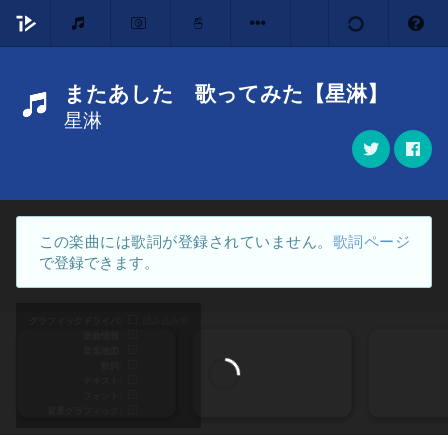
またあした 歌ってみた【星淋】
星淋
この楽曲には歌詞が登録されていません。
歌詞ページ
で登録できます。
グラフィックドライバ
読み込み中
楽曲情報
音楽地図
歌詞
テキスト
フォント
背景グラフィック