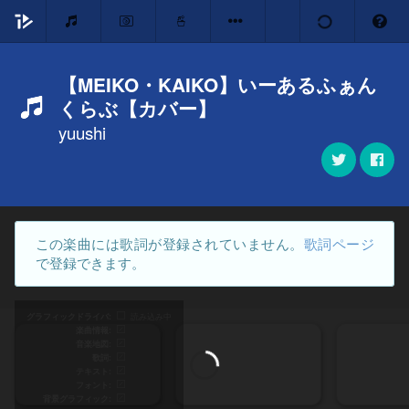
【MEIKO・KAIKO】いーあるふぁん
くらぶ【カバー】
yuushi
この楽曲には歌詞が登録されていません。
歌詞ページ
で登録できます。
グラフィックドライバ
読み込み中
楽曲情報
音楽地図
歌詞
テキスト
フォント
背景グラフィック