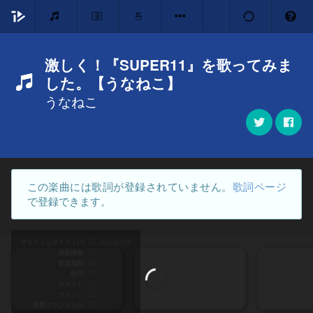
激しく！『SUPER11』を歌ってみま
した。【うなねこ】
うなねこ
この楽曲には歌詞が登録されていません。
歌詞ページ
で登録できます。
グラフィックドライバ
読み込み中
楽曲情報
音楽地図
歌詞
テキスト
フォント
背景グラフィック