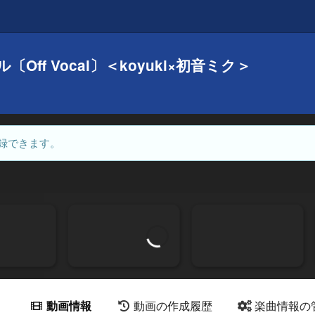
ff Vocal〕＜koyuki×初音ミク＞
録できます。
動画情報
動画の作成履歴
楽曲情報の