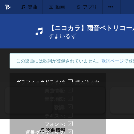
楽曲
動画
アプリ
【ニコカラ】雨音ペトリコール〔O
すまいるず
この楽曲には歌詞が登録されていません。
歌詞ページ
で登
グラフィックドライバ
読み込み中
楽曲情報
音楽地図
歌詞
テキスト
フォント
楽曲情報
背景グラフィック