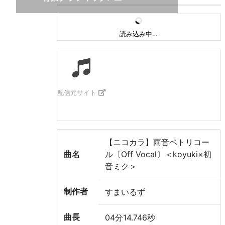
読み込み中…
配信元サイト
【ニコカラ】雨音ペトリコー
曲名
ル〔Off Vocal〕＜koyuki×初
音ミク＞
制作者
すまいるず
曲長
04分14.746秒