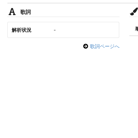
歌詞
解析状況
-
歌詞ページへ