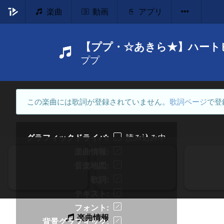
楽曲
動画
アプリ
【ププ・☆あきら★】ハート
ププ
この楽曲には歌詞が登録されていません。
歌詞ページ
で登
グラフィックドライバ
読み込み中
楽曲情報
音楽地図
歌詞
テキスト
フォント
楽曲情報
背景グラフィック