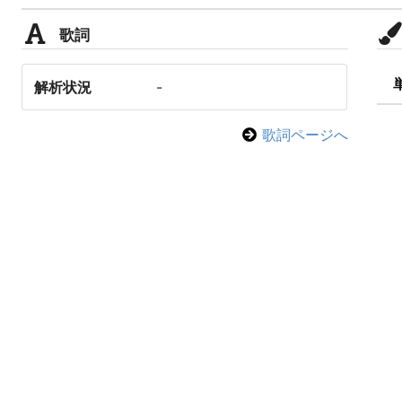
歌詞
解析状況
-
歌詞ページへ