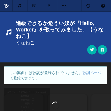
進級できるか危うい奴が『Hello,
Worker』を歌ってみました。【うな
ねこ】
うなねこ
この楽曲には歌詞が登録されていません。
歌詞ページ
で登録できます。
グラフィックドライバ
読み込み中
楽曲情報
音楽地図
歌詞
テキスト
フォント