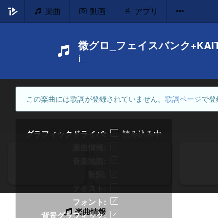
楽曲
動画
アプリ
微グロ_フェイスバンク+KA
i_
この楽曲には歌詞が登録されていません。
歌詞ページ
で登
グラフィックドライバ
読み込み中
楽曲情報
音楽地図
歌詞
テキスト
フォント
楽曲情報
背景グラフィック