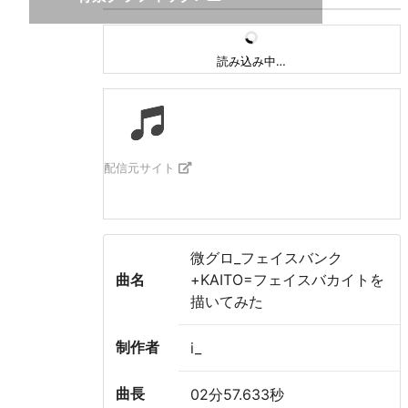
読み込み中…
配信元サイト
微グロ_フェイスバンク
曲名
+KAITO=フェイスバカイトを
描いてみた
制作者
i_
曲長
02分57.633秒