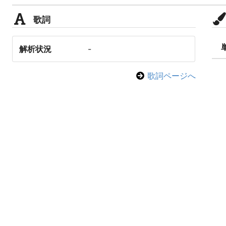
歌詞
解析状況
-
歌詞ページへ