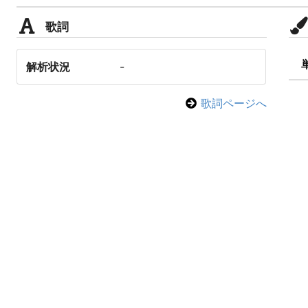
歌詞
解析状況
-
歌詞ページへ