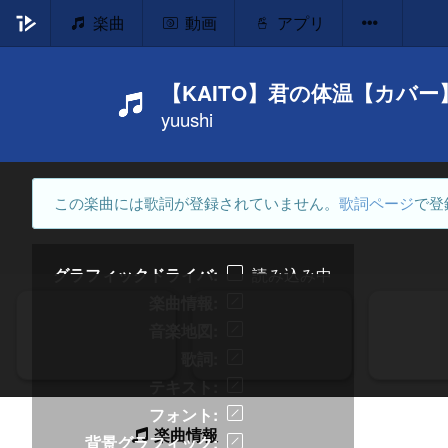
楽曲
動画
アプリ
【KAITO】君の体温【カバー
yuushi
この楽曲には歌詞が登録されていません。
歌詞ページ
で登
グラフィックドライバ
読み込み中
楽曲情報
音楽地図
歌詞
テキスト
フォント
楽曲情報
背景グラフィック