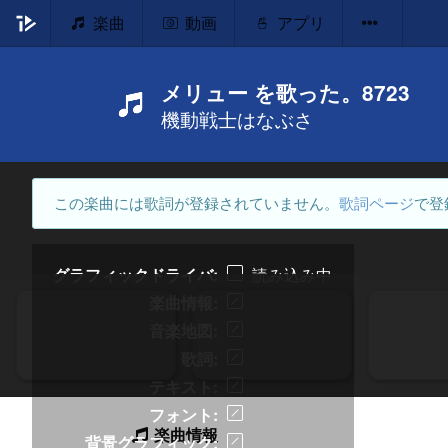
楽曲
動画
アプリ
メリュー を歌った。8723
機動戦士はなぶさ
この楽曲には歌詞が登録されていません。
歌詞ページ
で登
グラフィックドライバ
読み込み中
楽曲情報
音楽地図
歌詞
テキスト
フォント
楽曲情報
背景グラフィック