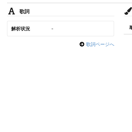
歌詞
解析状況
-
歌詞ページへ