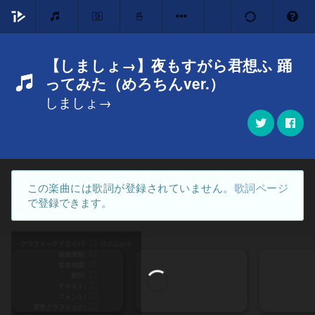
【しましょ→】夜もすがら君想ふ 踊
ってみた（めろちんver.）
しましょ→
この楽曲には歌詞が登録されていません。
歌詞ページ
で登録できます。
グラフィックドライバ
読み込み中
楽曲情報
音楽地図
歌詞
テキスト
フォント
背景グラフィック