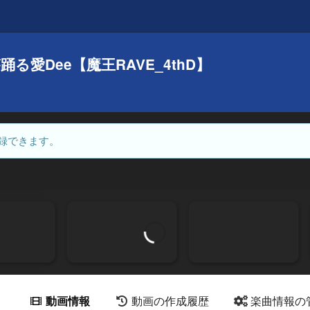
愛Dee【魔王RAVE_4thD】
録できます。
動画情報
動画の作成履歴
楽曲情報の