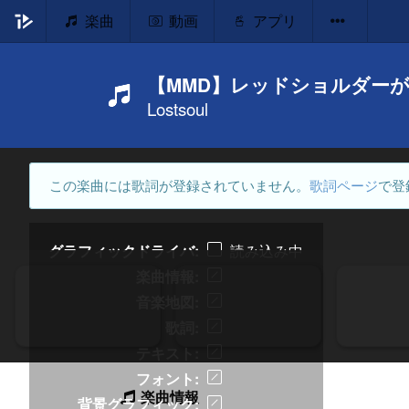
楽曲
動画
アプリ
【MMD】レッドショルダーが踊る
Lostsoul
この楽曲には歌詞が登録されていません。
歌詞ページ
で登
グラフィックドライバ
読み込み中
楽曲情報
音楽地図
歌詞
テキスト
フォント
楽曲情報
背景グラフィック