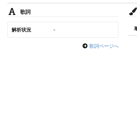
歌詞
解析状況
-
歌詞ページへ