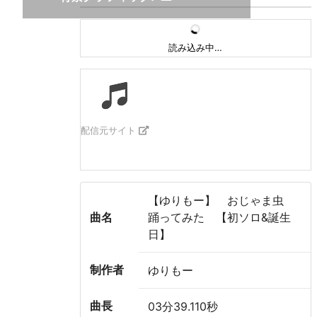
読み込み中…
配信元サイト
【ゆりもー】 おじゃま虫
曲名
踊ってみた 【初ソロ&誕生
日】
制作者
ゆりもー
曲長
03分39.110秒