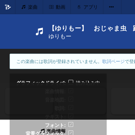
楽曲
動画
アプリ
【ゆりもー】 おじゃま虫 
ゆりもー
この楽曲には歌詞が登録されていません。
歌詞ページ
で登
グラフィックドライバ
読み込み中
楽曲情報
音楽地図
歌詞
テキスト
フォント
楽曲情報
背景グラフィック