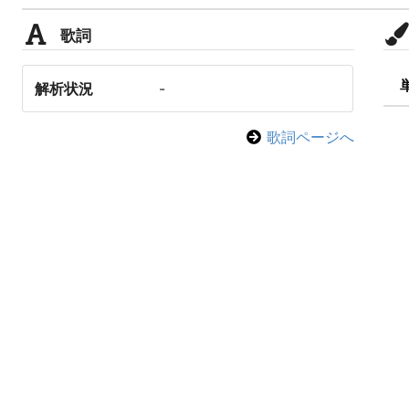
歌詞
解析状況
-
歌詞ページへ