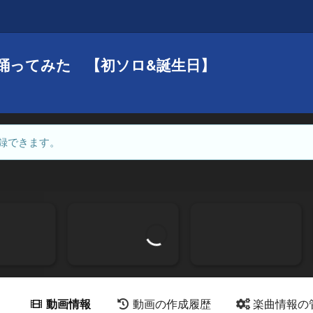
踊ってみた 【初ソロ&誕生日】
録できます。
動画情報
動画の作成履歴
楽曲情報の